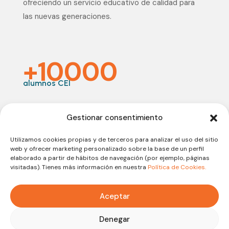
ofreciendo un servicio educativo de calidad para
las nuevas generaciones.
+10000
alumnos CEI
20
Gestionar consentimiento
años de experiencia
Utilizamos cookies propias y de terceros para analizar el uso del sitio
web y ofrecer marketing personalizado sobre la base de un perfil
elaborado a partir de hábitos de navegación (por ejemplo, páginas
visitadas). Tienes más información en nuestra
Política de Cookies.
Aceptar
Aviso legal
Política de Privacidad
Denegar
Política de Cookies